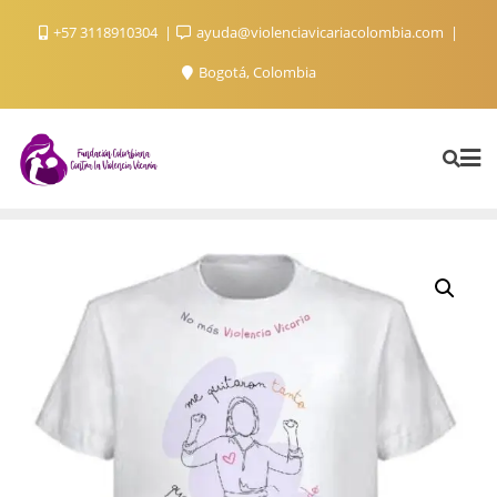
+57 3118910304
ayuda@violenciavicariacolombia.com
Bogotá, Colombia