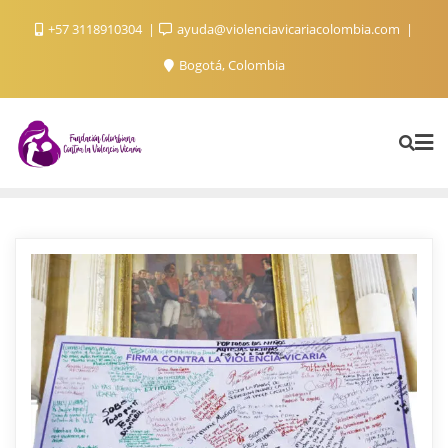
+57 3118910304
ayuda@violenciavicariacolombia.com
Bogotá, Colombia