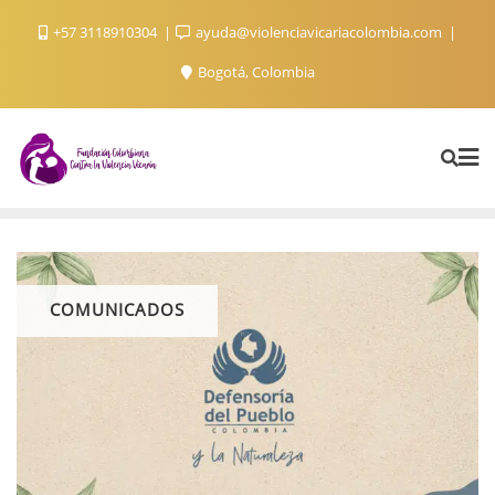
+57 3118910304
ayuda@violenciavicariacolombia.com
Bogotá, Colombia
COMUNICADOS