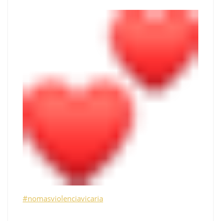
#nomasviolenciavicaria